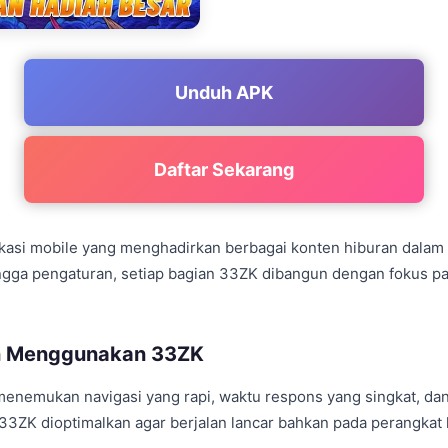
Unduh APK
Daftar Sekarang
kasi mobile yang menghadirkan berbagai konten hiburan dalam 
ingga pengaturan, setiap bagian 33ZK dibangun dengan fokus 
 Menggunakan 33ZK
enemukan navigasi yang rapi, waktu respons yang singkat, dan
33ZK dioptimalkan agar berjalan lancar bahkan pada perangkat