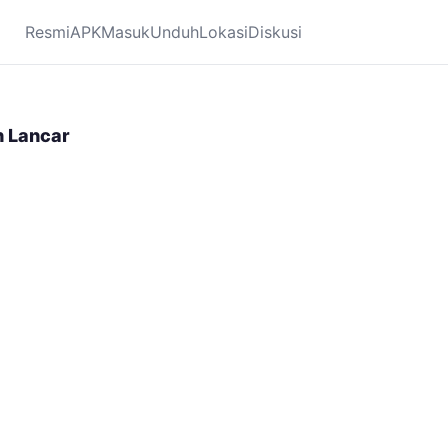
Resmi
APK
Masuk
Unduh
Lokasi
Diskusi
n Lancar