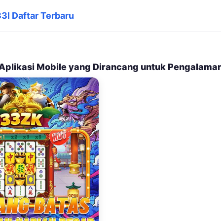
33l Daftar Terbaru
Aplikasi Mobile yang Dirancang untuk Pengalama