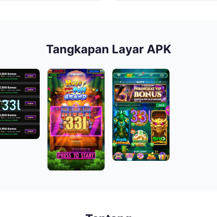
Tangkapan Layar APK