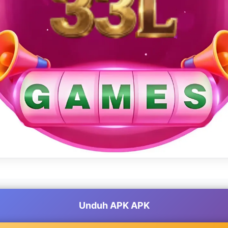
Unduh APK APK