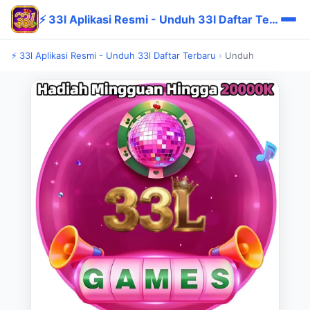
⚡ 33l Aplikasi Resmi - Unduh 33l Daftar Terbaru
⚡ 33l Aplikasi Resmi - Unduh 33l Daftar Terbaru
›
Unduh