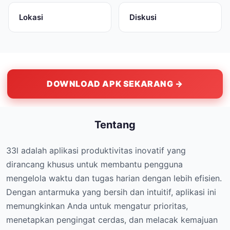
Lokasi
Diskusi
DOWNLOAD APK SEKARANG →
Tentang
33l adalah aplikasi produktivitas inovatif yang
dirancang khusus untuk membantu pengguna
mengelola waktu dan tugas harian dengan lebih efisien.
Dengan antarmuka yang bersih dan intuitif, aplikasi ini
memungkinkan Anda untuk mengatur prioritas,
menetapkan pengingat cerdas, dan melacak kemajuan